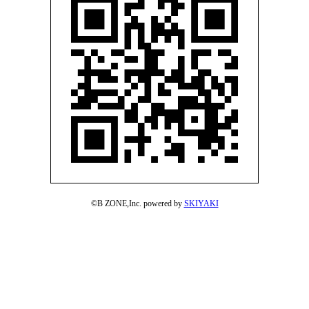
©B ZONE,Inc. powered by
SKIYAKI